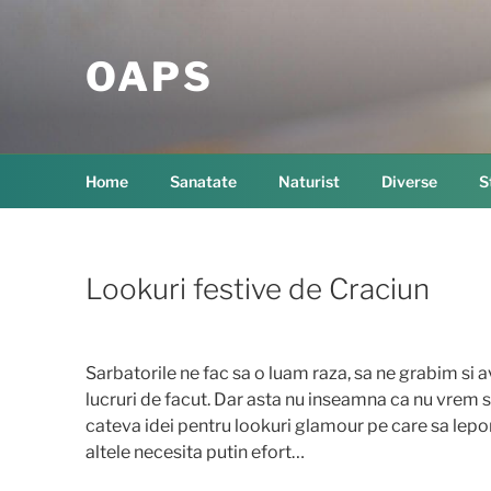
Skip
to
OAPS
content
Home
Sanatate
Naturist
Diverse
S
Lookuri festive de Craciun
Sarbatorile ne fac sa o luam raza, sa ne grabim si 
lucruri de facut. Dar asta nu inseamna ca nu vrem 
cateva idei pentru lookuri glamour pe care sa lepor
altele necesita putin efort…