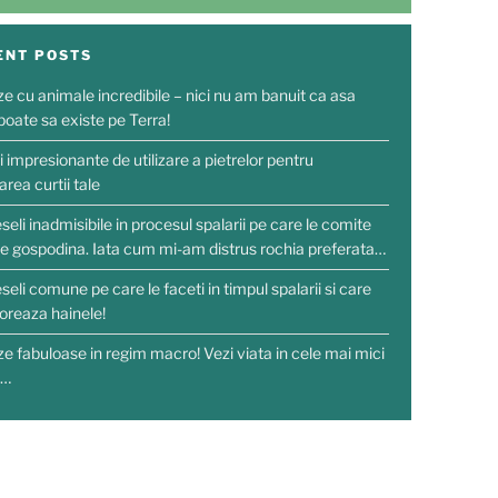
ENT POSTS
ze cu animale incredibile – nici nu am banuit ca asa
poate sa existe pe Terra!
i impresionante de utilizare a pietrelor pentru
rea curtii tale
seli inadmisibile in procesul spalarii pe care le comite
re gospodina. Iata cum mi-am distrus rochia preferata…
seli comune pe care le faceti in timpul spalarii si care
ioreaza hainele!
ze fabuloase in regim macro! Vezi viata in cele mai mici
i…