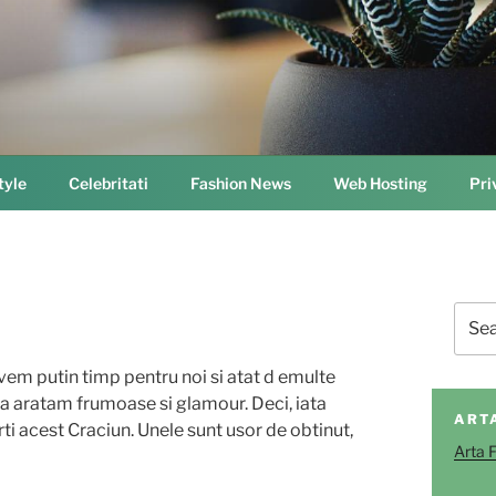
tyle
Celebritati
Fashion News
Web Hosting
Pri
Sear
for:
avem putin timp pentru noi si atat d emulte
sa aratam frumoase si glamour. Deci, iata
ART
ti acest Craciun. Unele sunt usor de obtinut,
Arta 