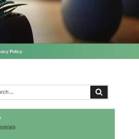
vacy Policy
ch
Search
A
Funerara