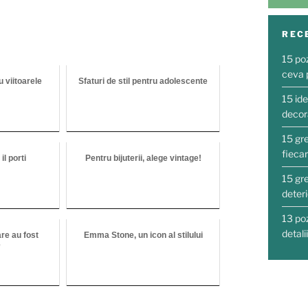
REC
15 po
ceva 
u viitoarele
Sfaturi de stil pentru adolescente
15 ide
decora
15 gre
fieca
l porti
Pentru bijuterii, alege vintage!
15 gre
deter
13 po
detali
re au fost
Emma Stone, un icon al stilului
e