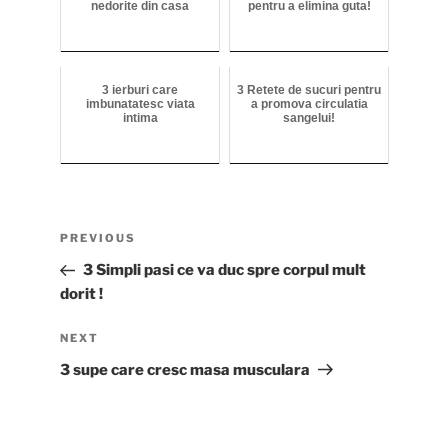
nedorite din casa
pentru a elimina guta!
3 ierburi care
3 Retete de sucuri pentru
imbunatatesc viata
a promova circulatia
intima
sangelui!
Post
Previous
PREVIOUS
navigation
Post
3 Simpli pasi ce va duc spre corpul mult
dorit !
Next
NEXT
Post
3 supe care cresc masa musculara