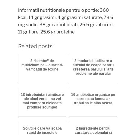
Informatii nutritionale pentru o portie: 360
kcal, 14 gr grasimi, 4 gr grasimi saturate, 78.6
mg sodiu, 38 gr carbohidrati, 25.5 gr zaharuri,
11 gr fibre, 25.6 gr proteine
Related posts:
3 “bombe” de
3 moduri de utilizare a
multivitamine – curatati-
sucului de ceapa pentru
va ficatul de toxine
cresterea parului si alte
probleme ale parului
18 intrebuintari uimitoare
16 antibiotice organice pe
ale aloei vera – nu vei
care toata lumea ar
mai cumpara niciodata
trebui sa le aiba acasa
produse scumpe!
Solutiile care va scapa
2 Ingrediente pentru
rapid de insectele
curatarea colonului si