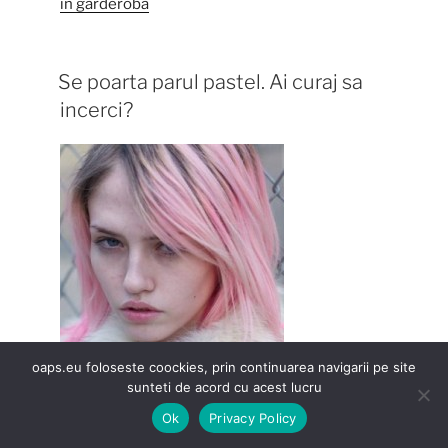
in garderoba
Se poarta parul pastel. Ai curaj sa
incerci?
oaps.eu foloseste coockies, prin continuarea navigarii pe site
sunteti de acord cu acest lucru
Ok
Privacy Policy