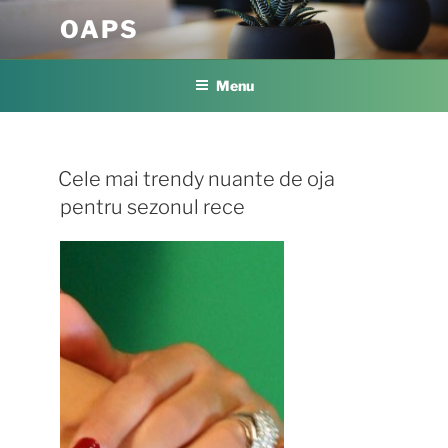
Skip
OAPS
to
content
Menu
Cele mai trendy nuante de oja
pentru sezonul rece