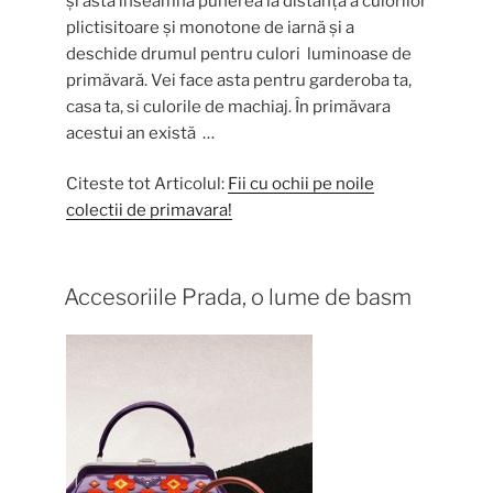
și asta înseamnă punerea la distanță a culorilor
plictisitoare și monotone de iarnă și a
deschide drumul pentru culori luminoase de
primăvară. Vei face asta pentru garderoba ta,
casa ta, si culorile de machiaj. În primăvara
acestui an există …
Citeste tot Articolul:
Fii cu ochii pe noile
colectii de primavara!
Accesoriile Prada, o lume de basm