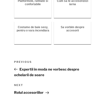
Platformele, rafinate si
Cum sa te accesorizezi
confortabile
iarna
Costume de baie sexy,
Sa vorbim despre
pentru o vara incendiara
accesorii
Post
Previous
PREVIOUS
navigation
Post
Expertii in moda ne vorbesc despre
ochelarii de soare
Next
NEXT
Post
Rolul accesoriilor