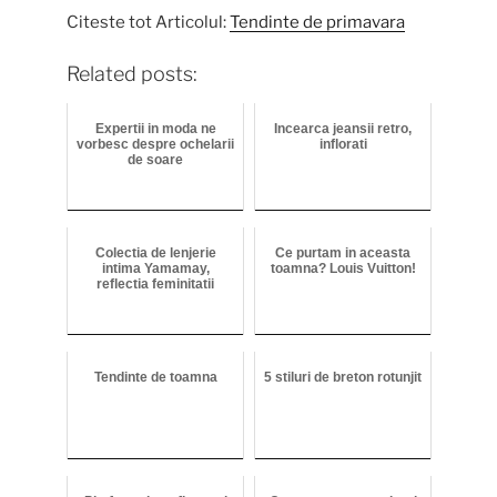
Citeste tot Articolul:
Tendinte de primavara
Related posts:
Expertii in moda ne
Incearca jeansii retro,
vorbesc despre ochelarii
inflorati
de soare
Colectia de lenjerie
Ce purtam in aceasta
intima Yamamay,
toamna? Louis Vuitton!
reflectia feminitatii
Tendinte de toamna
5 stiluri de breton rotunjit