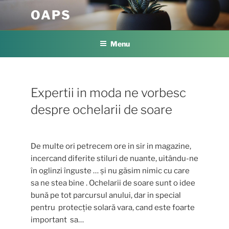
Skip
OAPS
to
content
Menu
Expertii in moda ne vorbesc
despre ochelarii de soare
De multe ori petrecem ore in sir in magazine,
incercand diferite stiluri de nuante, uitându-ne
în oglinzi înguste … și nu găsim nimic cu care
sa ne stea bine . Ochelarii de soare sunt o idee
bună pe tot parcursul anului, dar in special
pentru protecție solară vara, cand este foarte
important sa…