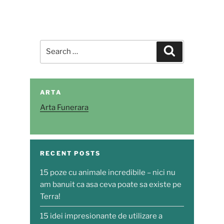
Search
Search
for:
ARTA
Arta Funerara
RECENT POSTS
15 poze cu animale incredibile – nici nu
am banuit ca asa ceva poate sa existe pe
Terra!
15 idei impresionante de utilizare a