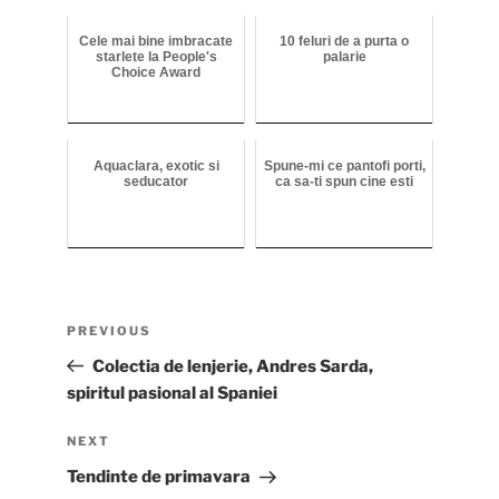
Cele mai bine imbracate
10 feluri de a purta o
starlete la People's
palarie
Choice Award
Aquaclara, exotic si
Spune-mi ce pantofi porti,
seducator
ca sa-ti spun cine esti
Post
Previous
PREVIOUS
navigation
Post
Colectia de lenjerie, Andres Sarda,
spiritul pasional al Spaniei
Next
NEXT
Post
Tendinte de primavara