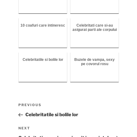
10 coafuri care intineresc
Celebritati care si-au
asigurat parti ale corpului
Celebritatile si bolile lor
Buzele de vampa, sexy
pe covorul rosu
Post
Previous
PREVIOUS
navigation
Post
Celebritatile si bolile lor
Next
NEXT
Post