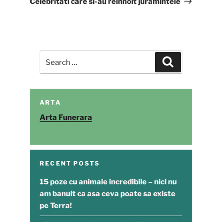
Celebritati care si-au reinnoit juramintele
Search
Search
for:
ARTA
Arta Funerara
RECENT POSTS
15 poze cu animale incredibile – nici nu
am banuit ca asa ceva poate sa existe
pe Terra!