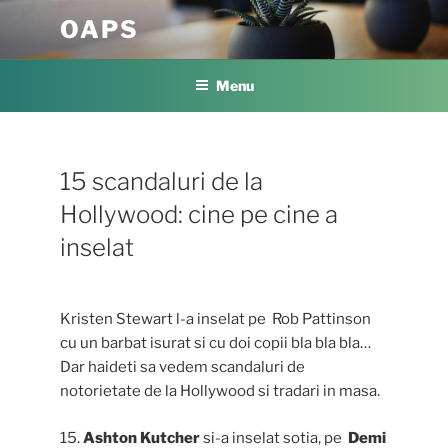
Skip
OAPS
to
content
Menu
15 scandaluri de la
Hollywood: cine pe cine a
inselat
Kristen Stewart l-a inselat pe Rob Pattinson
cu un barbat isurat si cu doi copii bla bla bla…
Dar haideti sa vedem scandaluri de
notorietate de la Hollywood si tradari in masa.
15.
Ashton Kutcher
si-a inselat sotia, pe
Demi