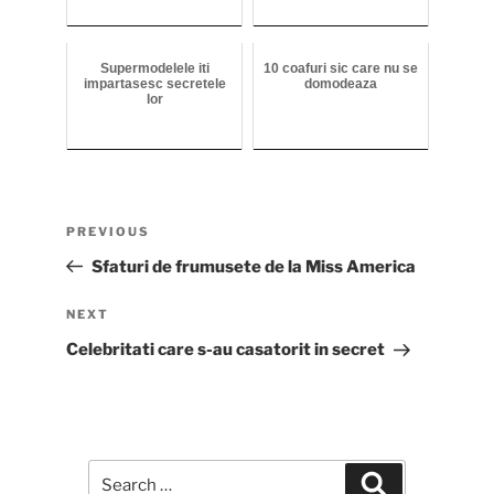
Supermodelele iti
10 coafuri sic care nu se
impartasesc secretele
domodeaza
lor
Post
Previous
PREVIOUS
navigation
Post
Sfaturi de frumusete de la Miss America
Next
NEXT
Post
Celebritati care s-au casatorit in secret
Search
Search