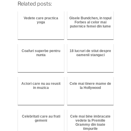
Related posts:
Vedete care practica
Gisele Bundchen, in topul
yoga
Forbes al celor mai
puternice femei din lume
Coafuri superbe pentru
18 lucruri de stiut despre
nunta
oamenii stangaci
Actori care nu au reusit
Cele mai tinere mame de
in muzica
la Hollywood
Celebritati care au frati
Cele mai bine imbracate
gemeni
vedete la Premiile
Grammy din toate
timpurile