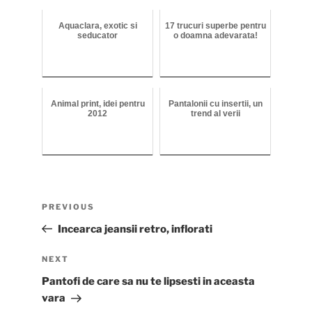
Aquaclara, exotic si
17 trucuri superbe pentru
seducator
o doamna adevarata!
Animal print, idei pentru
Pantalonii cu insertii, un
2012
trend al verii
Post
Previous
PREVIOUS
navigation
Post
Incearca jeansii retro, inflorati
Next
NEXT
Post
Pantofi de care sa nu te lipsesti in aceasta
vara