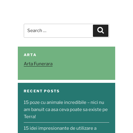
Search
Search
for:
ARTA
Arta Funerara
RECENT POSTS
15 poze cu animale incredibile – nici nu
am banuit ca asa ceva poate sa existe pe
Terra!
15 idei impresionante de utilizare a