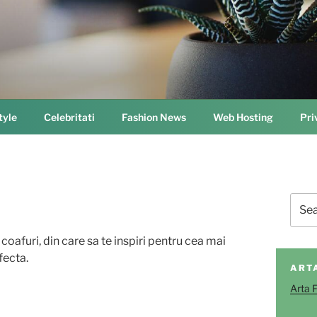
tyle
Celebritati
Fashion News
Web Hosting
Pri
Sear
for:
oafuri, din care sa te inspiri pentru cea mai
fecta.
ART
Arta 