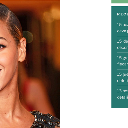
REC
15 po
ceva 
15 ide
decora
15 gre
fieca
15 gre
deter
13 po
detali