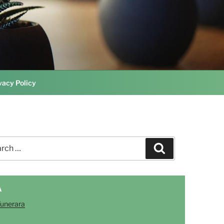
vacy Policy
ch
Search
A
Funerara