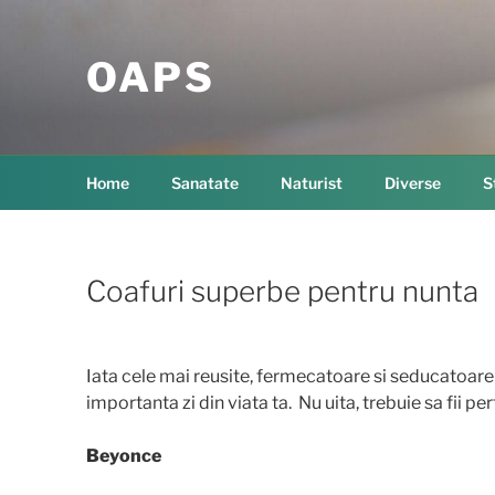
Skip
to
OAPS
content
Home
Sanatate
Naturist
Diverse
S
Coafuri superbe pentru nunta
Iata cele mai reusite, fermecatoare si seducatoare c
importanta zi din viata ta. Nu uita, trebuie sa fii per
Beyonce