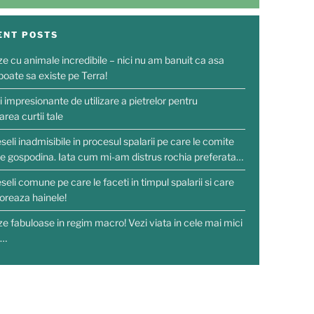
ENT POSTS
ze cu animale incredibile – nici nu am banuit ca asa
poate sa existe pe Terra!
i impresionante de utilizare a pietrelor pentru
rea curtii tale
seli inadmisibile in procesul spalarii pe care le comite
re gospodina. Iata cum mi-am distrus rochia preferata…
seli comune pe care le faceti in timpul spalarii si care
ioreaza hainele!
ze fabuloase in regim macro! Vezi viata in cele mai mici
i…