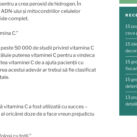
 pentru a crea peroxid de hidrogen. În
ADN-ului și mitocondriilor celulelor
REC
cide complet.
15 po
mina C.”
ceva 
15 ide
 peste 50 000 de studii privind vitamina C
decora
văluie puterea vitaminei C pentru a vindeca
15 gre
tea vitaminei C de a ajuta pacienții cu
fieca
ea acestui adevăr ar trebui să fie clasificat
ale.
15 gre
deter
13 po
detali
ă vitamina C a fost utilizată cu succes –
 al oricărei doze de a face vreun prejudiciu
losi cu toții.”