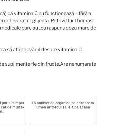
ună) că vitamina C nu funcționează – fără a
cu adevărat neglijentă. Potrivit lui Thomas
ni medicale care au „ca raspuns doza mare de
ea să afli adevărul despre vitamina C.
de suplimente fie din fructe.Are nenumarate
i pur si simplu
16 antibiotice organice pe care toata
 cat de mult s-
lumea ar trebui sa le aiba acasa
t!