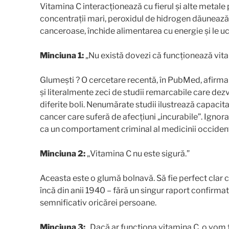
Vitamina C interacționează cu fierul și alte metale
concentrații mari, peroxidul de hidrogen dăunează 
canceroase, închide alimentarea cu energie și le u
Minciuna 1:
„Nu există dovezi că funcționează vita
Glumești ? O cercetare recentă, în PubMed, afirma
și literalmente zeci de studii remarcabile care dez
diferite boli. Nenumărate studii ilustrează capacita
cancer care suferă de afecțiuni „incurabile”. Ignorar
ca un comportament criminal al medicinii occident
Minciuna 2:
„Vitamina C nu este sigură.”
Aceasta este o glumă bolnavă. Să fie perfect clar c
încă din anii 1940 – fără un singur raport confirmat
semnificativ oricărei persoane.
Minciuna 3:
„Dacă ar funcționa vitamina C, o vom fo