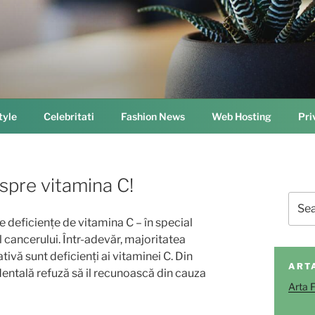
tyle
Celebritati
Fashion News
Web Hosting
Pri
spre vitamina C!
Sear
for:
e deficiențe de vitamina C – în special
cancerului. Într-adevăr, majoritatea
vă sunt deficienți ai vitaminei C. Din
ART
entală refuză să il recunoască din cauza
Arta 