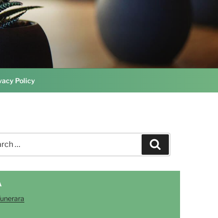
vacy Policy
ch
Search
A
Funerara