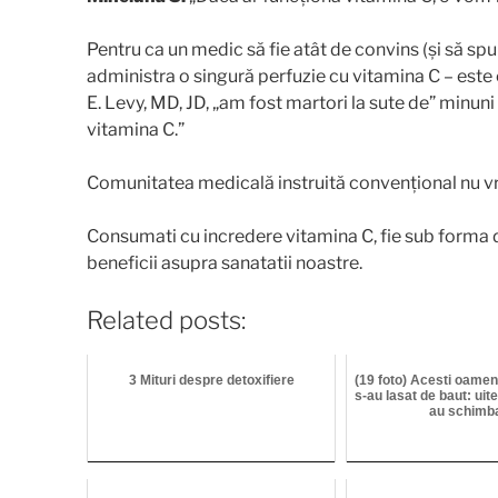
Pentru ca un medic să fie atât de convins (și să sp
administra o singură perfuzie cu vitamina C – este 
E. Levy, MD, JD, „am fost martori la sute de” minu
vitamina C.”
Comunitatea medicală instruită convențional nu vr
Consumati cu incredere vitamina C, fie sub forma 
beneficii asupra sanatatii noastre.
Related posts:
3 Mituri despre detoxifiere
(19 foto) Acesti oamen
s-au lasat de baut: uite
au schimba