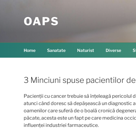
Skip
to
OAPS
content
Home
Sanatate
Naturist
Diverse
S
3 Minciuni spuse pacientilor de
Pacienții cu cancer trebuie să înțeleagă pericolul d
atunci când doresc să depășească un diagnostic al 
oamenilor care suferă de o boală cronică degenerati
păcate, acesta este un fapt pe care medicina occid
influenței industriei farmaceutice.