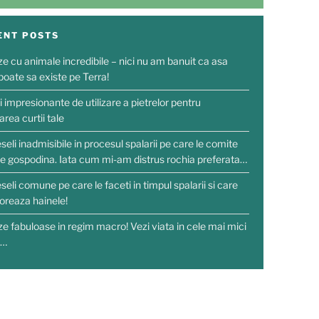
ENT POSTS
ze cu animale incredibile – nici nu am banuit ca asa
poate sa existe pe Terra!
i impresionante de utilizare a pietrelor pentru
rea curtii tale
seli inadmisibile in procesul spalarii pe care le comite
re gospodina. Iata cum mi-am distrus rochia preferata…
seli comune pe care le faceti in timpul spalarii si care
ioreaza hainele!
ze fabuloase in regim macro! Vezi viata in cele mai mici
i…