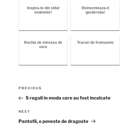
Inspira-te din stilul
Reinventeaza-ti
vedetelor!
garderoba!
Rochia de mireasa de
Trucuri de frumusete
vara
Post
Previous
PREVIOUS
navigation
Post
5 reguli in moda care au fost incalcate
Next
NEXT
Post
Pantofii, o poveste de dragoste