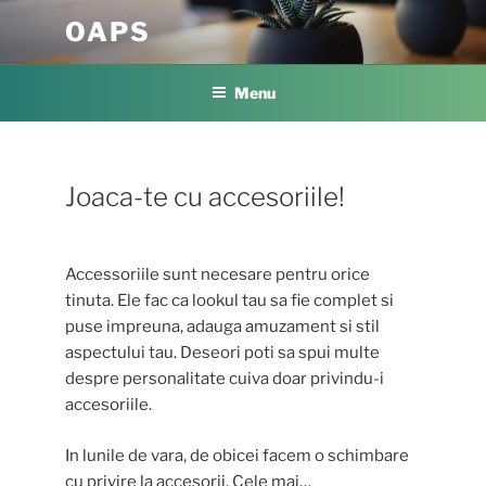
Skip
OAPS
to
content
Menu
Joaca-te cu accesoriile!
Accessoriile sunt necesare pentru orice
tinuta. Ele fac ca lookul tau sa fie complet si
puse impreuna, adauga amuzament si stil
aspectului tau. Deseori poti sa spui multe
despre personalitate cuiva doar privindu-i
accesoriile.
In lunile de vara, de obicei facem o schimbare
cu privire la accesorii. Cele mai…