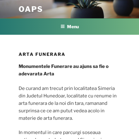
Skip
OAPS
to
content
Menu
ARTA FUNERARA
Monumentele Funerare au ajuns sa fie o
adevarata Arta
De curand am trecut prin localitatea Simeria
din Judetul Hunedoar, localitate cu renume in
arta funerara de la noi din tara, ramanand
surprinsa ce ce am putut vedea acolo in
materie de arta funerara.
In momentul in care parcurgi soseaua