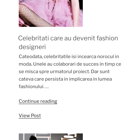
Celebritati care au devenit fashion
designeri
Cateodata, celebritatile isi incearca norocul in
moda. Unele au colaborari de succes in timp ce
se misca spre urmatorul proiect. Dar sunt
cateva care persista in implicarea in lumea
fashionului. …
“Celebritati
Continue reading
care
View Post
au
devenit
fashion
designeri”