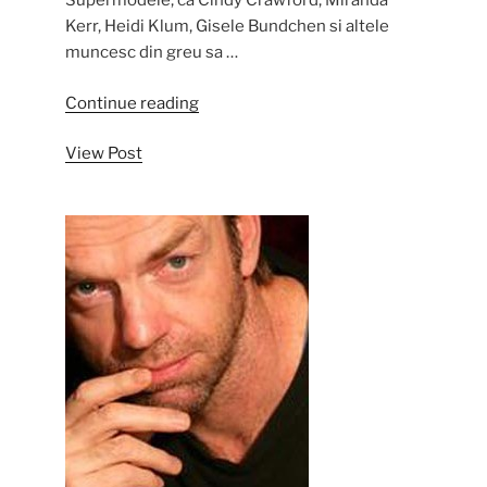
Supermodele, ca Cindy Crawford, Miranda
Kerr, Heidi Klum, Gisele Bundchen si altele
muncesc din greu sa …
“Supermodelele
Continue reading
iti
View Post
impartasesc
secretele
lor”