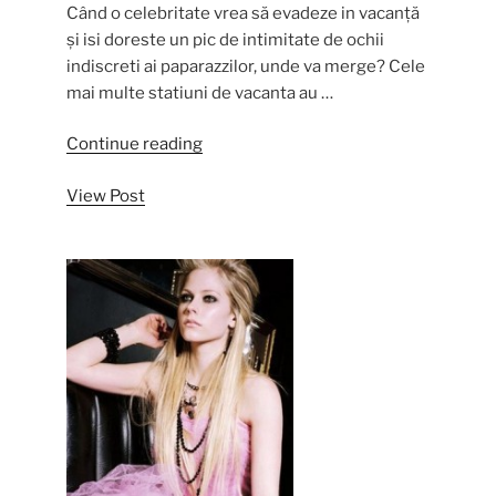
Când o celebritate vrea să evadeze in vacanță
și isi doreste un pic de intimitate de ochii
indiscreti ai paparazzilor, unde va merge? Cele
mai multe statiuni de vacanta au …
“Celebritati
Continue reading
care
View Post
au
insule
private”