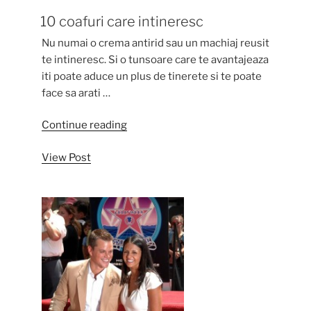
10 coafuri care intineresc
Nu numai o crema antirid sau un machiaj reusit
te intineresc. Si o tunsoare care te avantajeaza
iti poate aduce un plus de tinerete si te poate
face sa arati …
“10
Continue reading
coafuri
View Post
care
intineresc”