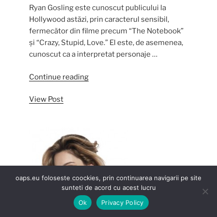
Ryan Gosling este cunoscut publicului la
Hollywood astăzi, prin caracterul sensibil,
fermecător din filme precum “The Notebook”
și “Crazy, Stupid, Love.” El este, de asemenea,
cunoscut ca a interpretat personaje …
“Evolutia
Continue reading
actorului
View Post
Ryan
Gosling”
oaps.eu foloseste coockies, prin continuarea navigarii pe site
sunteti de acord cu acest lucru
Ok
Privacy Policy