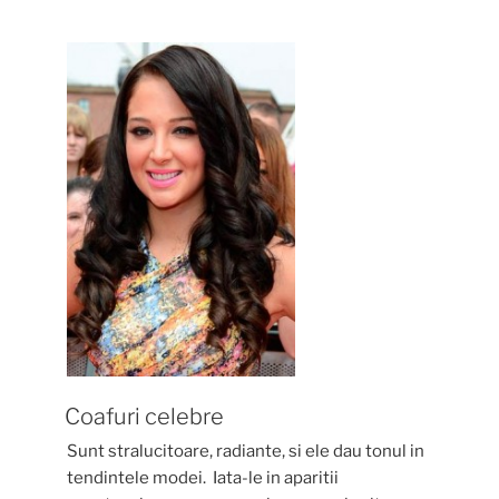
care
nu
se
domodeaza”
Coafuri celebre
Sunt stralucitoare, radiante, si ele dau tonul in
tendintele modei. Iata-le in aparitii