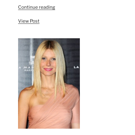
“5
Continue reading
vedete
View Post
splendide
pe
covorul
rosu”