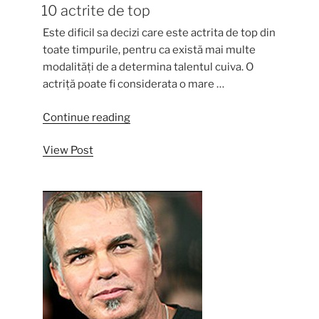
10 actrite de top
Este dificil sa decizi care este actrita de top din
toate timpurile, pentru ca există mai multe
modalități de a determina talentul cuiva. O
actriță poate fi considerata o mare …
“10
Continue reading
actrite
View Post
de
top”