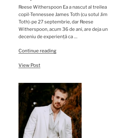
Reese Witherspoon Ea a nascut al treilea
copil-Tennessee James Toth (cu sotul Jim
Toth)-pe 27 septembrie, dar Reese
Witherspoon, acum 36 de ani, are deja un
deceniu de experiență ca …
“Cele
Continue reading
mai
View Post
tinere
mame
de
la
Hollywood”