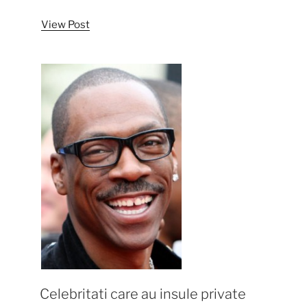
mai
View Post
chipesi
actori
din
2012”
Celebritati care au insule private