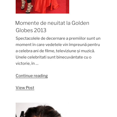
Momente de neuitat la Golden
Globes 2013
Spectacolele de decernare a premiilor sunt un
moment în care vedetele vin împreună pentru
a celebra ani de filme, televiziune și muzică.
Unele celebritati sunt binecuvântate cu o
victorie, în …
“Momente
Continue reading
de
View Post
neuitat
la
Golden
Globes
2013”