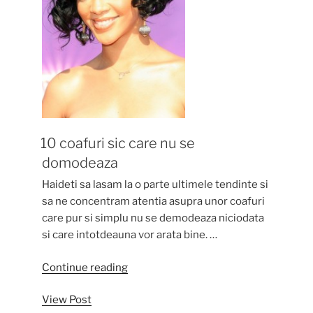
10 coafuri sic care nu se
domodeaza
Haideti sa lasam la o parte ultimele tendinte si
sa ne concentram atentia asupra unor coafuri
care pur si simplu nu se demodeaza niciodata
si care intotdeauna vor arata bine. …
“10
Continue reading
coafuri
View Post
sic