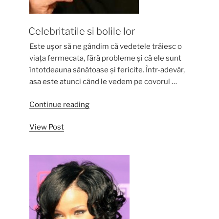
Celebritatile si bolile lor
Este ușor să ne gândim că vedetele trăiesc o
viața fermecata, fără probleme și că ele sunt
întotdeauna sănătoase și fericite. Într-adevăr,
asa este atunci când le vedem pe covorul …
“Celebritatile
Continue reading
si
View Post
bolile
lor”