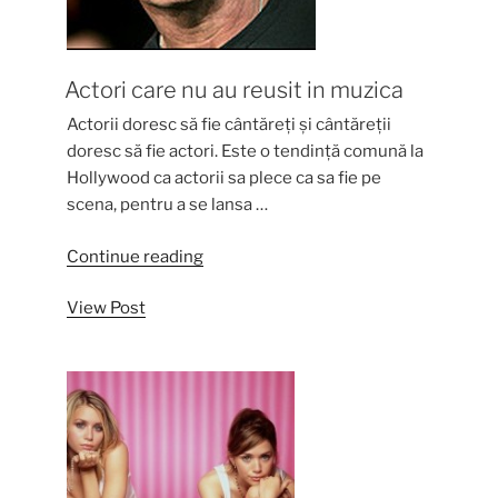
Actori care nu au reusit in muzica
Actorii doresc să fie cântăreți și cântăreții
doresc să fie actori. Este o tendință comună la
Hollywood ca actorii sa plece ca sa fie pe
scena, pentru a se lansa …
“Actori
Continue reading
care
View Post
nu
au
reusit
in
muzica”