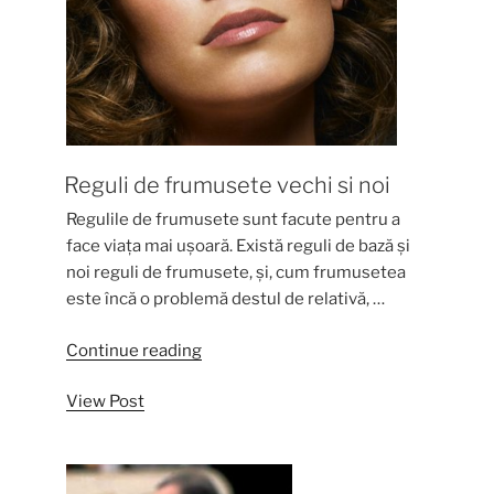
Reguli de frumusete vechi si noi
Regulile de frumusete sunt facute pentru a
face viața mai ușoară. Există reguli de bază și
noi reguli de frumusete, și, cum frumusetea
este încă o problemă destul de relativă, …
“Reguli
Continue reading
de
View Post
frumusete
vechi
si
noi”