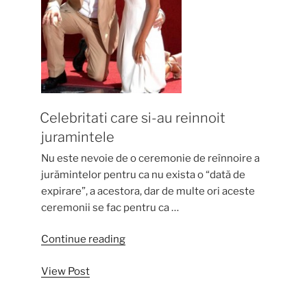
Celebritati care si-au reinnoit
juramintele
Nu este nevoie de o ceremonie de reînnoire a
jurămintelor pentru ca nu exista o “dată de
expirare”, a acestora, dar de multe ori aceste
ceremonii se fac pentru ca …
“Celebritati
Continue reading
care
View Post
si-
au
reinnoit