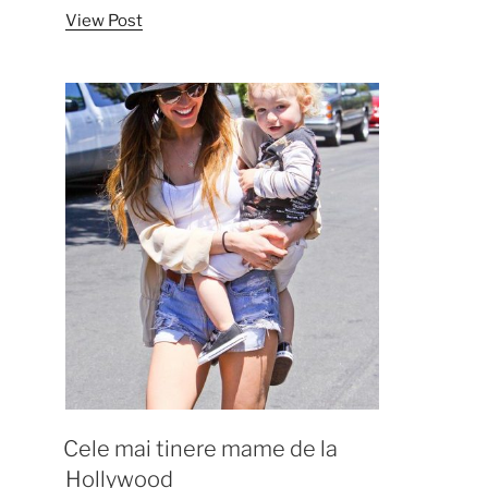
View Post
frumoase
rochii
de
mireasa
ale
celebritatilor”
Cele mai tinere mame de la
Hollywood