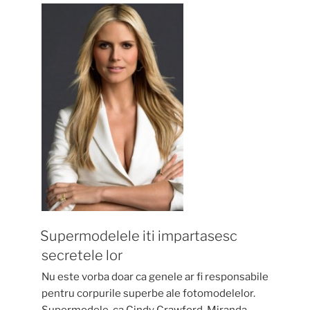
juramintele”
Supermodelele iti impartasesc
secretele lor
Nu este vorba doar ca genele ar fi responsabile
pentru corpurile superbe ale fotomodelelor.