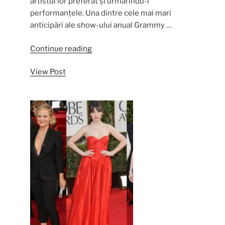
artistul lor preferat și urmărindu-i
performanțele. Una dintre cele mai mari
anticipări ale show-ului anual Grammy …
“Cele
Continue reading
mai
View Post
bine
imbracate
vedete
la
Premiile
Grammy
din
toate
timpurile”