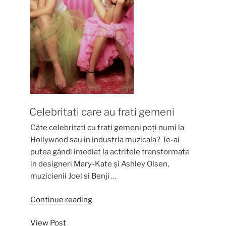
Celebritati care au frati gemeni
Câte celebritati cu frati gemeni poți numi la
Hollywood sau in industria muzicala? Te-ai
putea gândi imediat la actritele transformate
in designeri Mary-Kate și Ashley Olsen,
muzicienii Joel si Benji …
“Celebritati
Continue reading
care
View Post
au