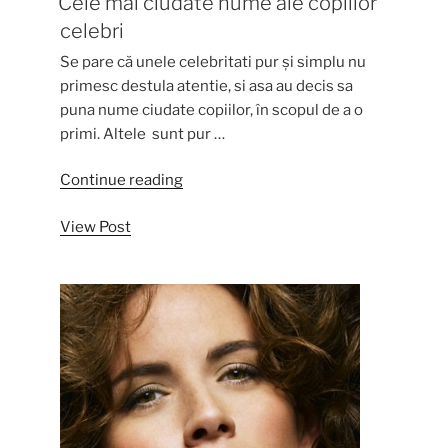
Cele mai ciudate nume ale copiilor
celebri
Se pare că unele celebritati pur și simplu nu
primesc destula atentie, si asa au decis sa
puna nume ciudate copiilor, în scopul de a o
primi. Altele sunt pur …
“Cele
Continue reading
mai
View Post
ciudate
nume
ale
copiilor
celebri”